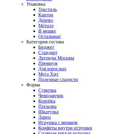
Упаковка
Текстиль
Картон
Дерево
Металл
В мешке
Остальные
Категория состава
Бюджет
Стандарт
Легенды Москвы
Премиум
Для взрослых
Мега Хит
Полезные сладости
Форма
Сумочка
Чемоданчик
Коробка
Посылка
Шкатулка
Ларец
Игрушка с мешком
Конфеты внутри игрушки
Сидящая мягкая игрушка