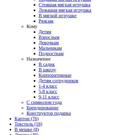
Стоящая мягкая игрушка
Лежащая мягкая игрушка
В мягкой игрушке
Рюкзак
Кому
Детям
Взрослым
Девочкам
Мальчикам
Подросткам
Назначение
В садик
В школу
Корпоративные
Детям сотрудников
1-4 класс
5-8 класс
9-11 класс
С символом года
Брендирование
Конструктор подарка
Картон
(76)
Текстиль
(18)
В мешке
(8)
Дерево
(40)