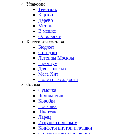
Упаковка
Текстиль
Картон
Дерево
Металл
В мешке
Остальные
Категория состава
Бюджет
Стандарт
Легенды Москвы
Премиум
Для взрослых
Мега Хит
Полезные сладости
Форма
Сумочка
Чемоданчик
Коробка
Посылка
Шкатулка
Ларец
Игрушка с мешком
Конфеты внутри игрушки
Сидящая мягкая игрушка