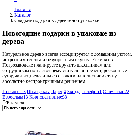
Главная
Каталог
Сладкие подарки в деревянной упаковке
Новогодние подарки в упаковке из
дерева
Натуральное дерево всегда ассоциируется с домашним уютом,
искренним теплом и безупречным вкусом. Если вы в
Петрозаводске планируете вручить школьникам или
сотрудникам по-настоящему статусный презент, роскошные
сундучки из древесины со сладким наполнением станут
абсолютно беспроигрышным решением.
Посылка
13
Шкатулка
7
Ларец
4
Звезда
Телефон
1
С печатью
22
Взрослым
13
Корпоративные
98
Фильтры