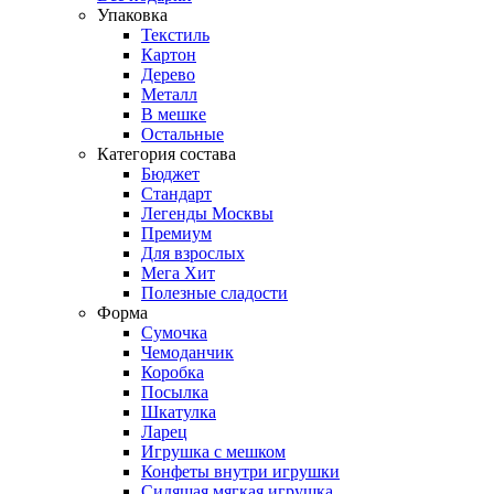
Упаковка
Текстиль
Картон
Дерево
Металл
В мешке
Остальные
Категория состава
Бюджет
Стандарт
Легенды Москвы
Премиум
Для взрослых
Мега Хит
Полезные сладости
Форма
Сумочка
Чемоданчик
Коробка
Посылка
Шкатулка
Ларец
Игрушка с мешком
Конфеты внутри игрушки
Сидящая мягкая игрушка