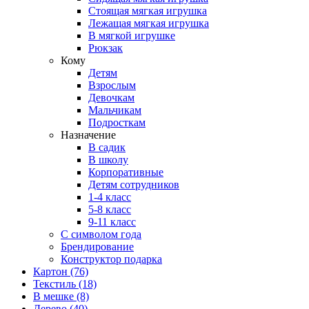
Стоящая мягкая игрушка
Лежащая мягкая игрушка
В мягкой игрушке
Рюкзак
Кому
Детям
Взрослым
Девочкам
Мальчикам
Подросткам
Назначение
В садик
В школу
Корпоративные
Детям сотрудников
1-4 класс
5-8 класс
9-11 класс
С символом года
Брендирование
Конструктор подарка
Картон
(76)
Текстиль
(18)
В мешке
(8)
Дерево
(40)