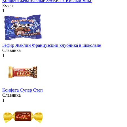
Конфета жевательные SWEETY Кислый микс
Essen
1
Зефир Жаклин Французский клубника в шоколаде
Славянка
1
Конфета Супер Степ
Славянка
1