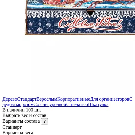
Дерево
Стандарт
Взрослым
Корпоративные
Для организаторов
С
дедом морозом
Со снегурочкой
С печатью
Шкатулка
В наличии 100 шт.
Выбрать вес и состав
Варианты состава
?
Стандарт
Варианты веса