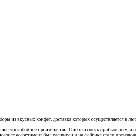
боры из вкусных конфет, доставка которых осуществляется в лю
ьшое маслобойное производство. Оно оказалось прибыльным, а п
позднее ассортимент был расширен и на фабрике стали производи