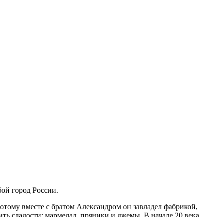
бой город России.
отому вместе с братом Александром он завладел фабрикой,
ть сладости: мармелад, пряники и джемы. В начале 20 века