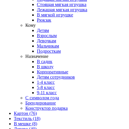
Стоящая мягкая игрушка
Лежащая мягкая игрушка
В мягкой игрушке
Рюкзак
Кому
Детям
Взрослым
Девочкам
Мальчикам
Подросткам
Назначение
В садик
В школу
Корпоративные
Детям сотрудников
1-4 класс
5-8 класс
9-11 класс
С символом года
Брендирование
Конструктор подарка
Картон
(76)
Текстиль
(18)
В мешке
(8)
Дерево
(40)