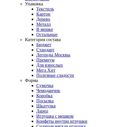
Упаковка
Текстиль
Картон
Дерево
Металл
В мешке
Остальные
Категория состава
Бюджет
Стандарт
Легенды Москвы
Премиум
Для взрослых
Мега Хит
Полезные сладости
Форма
Сумочка
Чемоданчик
Коробка
Посылка
Шкатулка
Ларец
Игрушка с мешком
Конфеты внутри игрушки
Сидящая мягкая игрушка