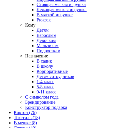
Стоящая мягкая игрушка
Лежащая мягкая игрушка
В мягкой игрушке
Рюкзак
Кому
Детям
Взрослым
Девочкам
Мальчикам
Подросткам
Назначение
В садик
В школу
Корпоративные
Детям сотрудников
1-4 класс
5-8 класс
9-11 класс
С символом года
Брендирование
Конструктор подарка
Картон
(76)
Текстиль
(18)
В мешке
(8)
Дерево
(40)