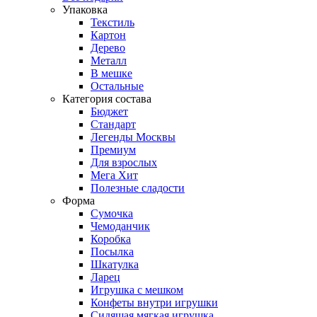
Упаковка
Текстиль
Картон
Дерево
Металл
В мешке
Остальные
Категория состава
Бюджет
Стандарт
Легенды Москвы
Премиум
Для взрослых
Мега Хит
Полезные сладости
Форма
Сумочка
Чемоданчик
Коробка
Посылка
Шкатулка
Ларец
Игрушка с мешком
Конфеты внутри игрушки
Сидящая мягкая игрушка