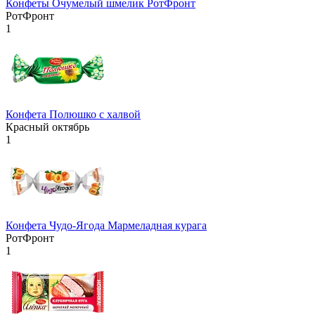
Конфеты Очумелый шмелик РотФронт
РотФронт
1
Конфета Полюшко с халвой
Красный октябрь
1
Конфета Чудо-Ягода Мармеладная курага
РотФронт
1