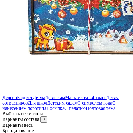
Дерево
Бюджет
Детям
Девочкам
Мальчикам
1-4 класс
Детям
сотрудников
Для школ
Детским садам
С символом года
С
нанесением логотипа
Посылка
С печатью
Почтовая тема
Выбрать вес и состав
Варианты состава
?
Варианты веса
Брендирование