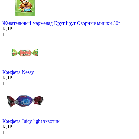
Жевательный мармелад КрутФрут Озорные мишки 30г
КДВ
1
Конфета Nessy
КДВ
1
Конфета Juicy light экзотик
КДВ
1