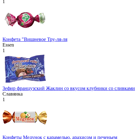
1
Конфета "Вишневое Тру-ля-ля
Essen
1
Зефир французский Жаклин со вкусом клубники со сливками
Славянка
1
Конфеты Медунок с карамелью, арахисом и печеньем