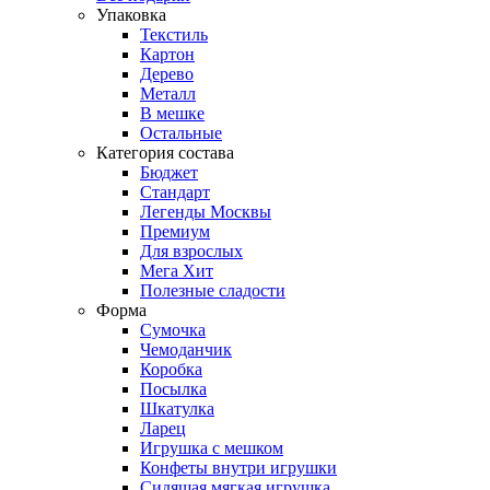
Упаковка
Текстиль
Картон
Дерево
Металл
В мешке
Остальные
Категория состава
Бюджет
Стандарт
Легенды Москвы
Премиум
Для взрослых
Мега Хит
Полезные сладости
Форма
Сумочка
Чемоданчик
Коробка
Посылка
Шкатулка
Ларец
Игрушка с мешком
Конфеты внутри игрушки
Сидящая мягкая игрушка