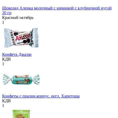
Шоколад Аленка молочный с начинкой с клубничной нугой
20 гр
Красный октябрь
1
Конфета Джаззи
КДВ
1
Конфеты с пралин.корпус. негл. Харитоша
КДВ
1